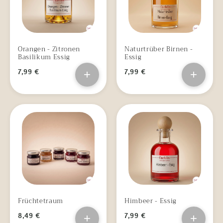
Orangen - Zitronen
Naturtrüber Birnen -
Basilikum Essig
Essig
7,99 €
+
7,99 €
+
Früchtetraum
Himbeer - Essig
8,49 €
+
7,99 €
+