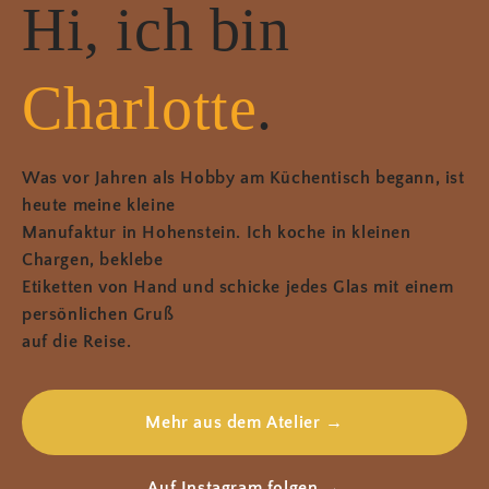
Hi, ich bin
Charlotte
.
Was vor Jahren als Hobby am Küchentisch begann, ist
heute meine kleine
Manufaktur in Hohenstein. Ich koche in kleinen
Chargen, beklebe
Etiketten von Hand und schicke jedes Glas mit einem
persönlichen Gruß
auf die Reise.
Mehr aus dem Atelier →
Auf Instagram folgen →