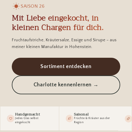
SAISON 26
Mit Liebe eingekocht, in
kleinen Chargen für dich.
Fruchtaufstriche, Kräutersalze, Essige und Sirupe – aus
meiner kleinen Manufaktur in Hohenstein.
Sortiment entdecken
Charlotte kennenlernen →
Handgemacht
Saisonal
Jedes Glas selbst
Früchte & Kräuter aus der
eingekocht
Region