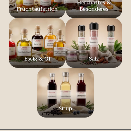
Herzhaftes &
Fruchtaufstrich
Besonderes
Essig & Öl
Salz
Sirup